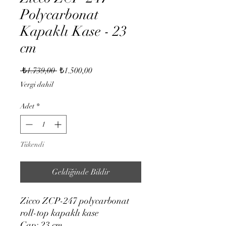
Polycarbonat
Kapaklı Kase - 23
cm
Normal
İndirimli
 ₺1.739,00 
₺1.500,00
Fiyat
Fiyat
Vergi dahil
Adet
*
Tükendi
Geldiğinde Bildir
Zicco ZCP-247 polycarbonat
roll-top kapaklı kase
Çap: 23 cm