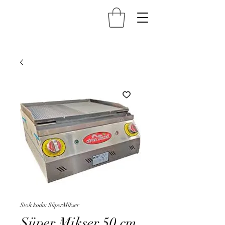
Stok kodu: SüperMikser
Süper Mikser 50 cm