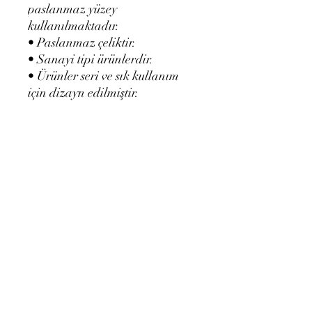
paslanmaz yüzey
kullanılmaktadır.
• Paslanmaz çeliktir.
• Sanayi tipi ürünlerdir.
• Ürünler seri ve sık kullanım
için dizayn edilmiştir.
IZGARA (50 cm)
Voltaj: 220-230 V
Akım: 2000 W
Güç: 10 A
Ebat: 510 x 500 x 260 cm
Henüz Değerlendirme Yok
Fikirlerinizi paylaşın. İlk
değerlendirmeyi siz yazın.