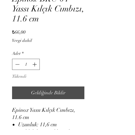
Yassı Kılçık Cımbızı,
11.6 cm
Fiyat
₺66,00
Vergi dahil
Adet
*
Tükendi
Geldiğinde Bildir
Epinox Yassı Kılçık Cımbızı,
11.6 cm
Uzunluk: 11,6 cm
Balık kılçığı ayıklamak için