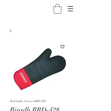
Stok kodu: Groovy-BRD.428
Biradlı BRD-428