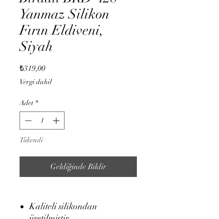
Yanmaz Silikon
Fırın Eldiveni,
Siyah
Fiyat
₺319,00
Vergi dahil
Adet
*
Tükendi
Geldiğinde Bildir
Kaliteli silikondan
üretilmiştir.